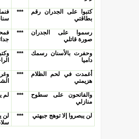
كتبوا على الجدران رقم
***
فنم
بطاقتي
سناب
رسموا على الجدران
***
فمح
صورة قاتلي
جدائ
وحفرت بالأسنان رسمك
***
وكت
داميا
الرا
أغمدت في لحم الظلام
***
وغ
هزيمتي
الش
والفاتحون على سطوح
***
لم ي
منازلي
لن يبصروا إلا توهج جبهتي
***
لن ي
سلا