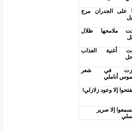
ا على الجدران مرج
ل
ت ملامحها ظلال
ل
بت أغنية العذاب
حل
رزت في شعر
موس أناملي
فتحوا إلا وعود زلازلي!
سمعوا إلا صرير
سلي