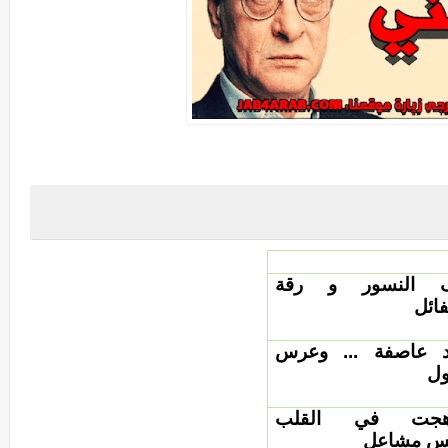
 النسور و رقة
فائل
اد عاصفة ... وعرس
ول
هجت في القلب
 مشاعل