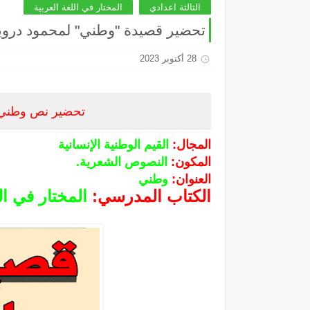
الثالثة اعدادي
المختار في اللغة العربية
تحضير قصيدة "وطني" لمحمود درويش
28 أكتوبر 2023
تحضير نص وطني ل
المجال:
القيم الوطنية الإنسانية
المكون:
النصوص الشعرية.
العنوان:
وطني
الكتاب المدرسي:
المختار
في الل