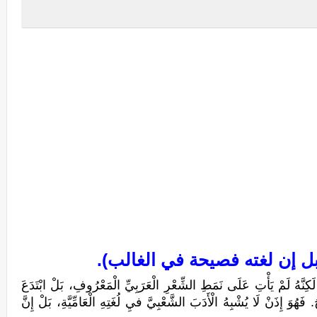
ل إن لغته فصيحة في الغالب).
ِنَّهُ لَمْ يَأْتِ عَلَى نَمَطِ الشِّعْرِ الْعَرَبِيِّ الْمَعْرُوفِ، بَلْ ابْتَدَعَ
ُوَ إِذَنْ لَا يُشْبِهُ الْأَدَبَ الشَّعْبِيَّ فيِ لُغَتِهِ الْعَامِّيَّةِ، بَلْ إِنَّ