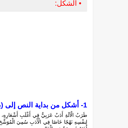
• الشكل:
1- 
أشكل من بداية النص إلى (ب
طَرَبُ الْآلَةِ أَدَبٌ عَرَبِيٌّ فِي أَغْلَبِ أَشْعَارِهِ، لَك
لِنفْسِهِ نَهْجًا خَاصًا فِي الْأَدَبِ سُمِيَ الْمُوَشَّحَ. فَه