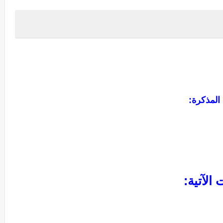
 المذكرة
:
الآتية
: