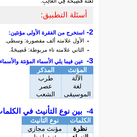
لُغَتَهُ فَصِيحَةٌ فِي الْغَالِبِ.
أسئلة التطبيق:
2- 
استخرج من الفقرة الأولى مؤنثين
:
الأول علامته ألف مقصورة: وسطى.
الثاني علامته تاء مربوطة: فَصِيحَةٌ.
3-
عين فيما يلي الأسماء المؤنثة والأسماء
المؤنث
المذكر
الآلة
طرب
لغة
عصر
الموسيقى
الشعب
4- 
 بين نوع التأنيث في الكلمات 
الكلمات
نوع التأنيث
نظرة
مؤنث مجازي
النساء
مؤنث لفظي