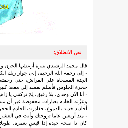
نص الانطلاق:
قال محمد الرشيدي بنبرة أرعشها الحزن وال
- إلى رحمة الله الرحيم، إلى جوار ربك الك
الجثة المسجاة على الفراش، حتی رحمته ا
حجرة الجلوس فأسلم نفسه إلى مقعد كبير
- أنا الآن وحدي، بلا رفيق، لِمَ تركتني يا زاه
وعزَّته الخادم بعبارات محفوظة غير أن م
أخاديد خديه بالدموع، فغادرت الخادم الح
- منذ أربعين عاما تزوجتك وأنت في العشري
كان ذا صحة جيدة إذا قيس بعمره، طويلا ن