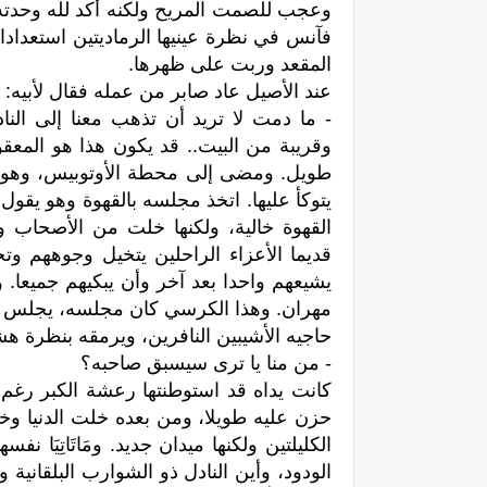
وعجب للصمت المريح ولكنه أكد لله وحدت
فآنس في نظرة عينيها الرماديتين استعدادا 
المقعد وربت على ظهرها.
عند الأصيل عاد صابر من عمله فقال لأبيه:
- ما دمت لا تريد أن تذهب معنا إلى الن
وقريبة من البيت.. قد يكون هذا هو المعقول 
طويل. ومضى إلى محطة الأوتوبيس، وهو يس
يتوكأ عليها. اتخذ مجلسه بالقهوة وهو يقول 
القهوة خالية، ولكنها خلت من الأصحاب 
قديما الأعزاء الراحلين يتخيل وجوههم وت
يشيعهم واحدا بعد آخر وأن يبكيهم جميعا.
مهران. وهذا الكرسي كان مجلسه، يجلس علي
حاجيه الأشيبين النافرين، ويرمقه بنظرة ه
- من منا یا تری سيسبق صاحبه؟
كانت يداه قد استوطنتها رعشة الكبر رغم 
حزن عليه طويلا، ومن بعده خلت الدنيا وخلت
الكليلتين ولكنها ميدان جديد. ومَاتَاتِيَا 
الودود، وأين النادل ذو الشوارب البلقانية 