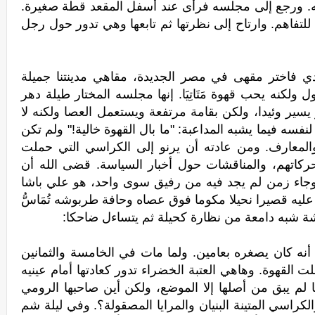
ه. ورجع إلى مجلسه فرأى عند أسفل المقعد قطة صغيرة.
للتفاهم. وارتاح إلى نظرتها ثم تابعها وهي تدور حول رجل
ادي فاختر مقهى في مصر الجديدة، مقاهي مدينتنا جميلة
ولكنه يحب قهوة مَتَاتِيَا. إنها مجلسه المختار طيلة دهر
ير وئيدا، ولكن بقامة مرتفعة ويستعمل العصا ولكنه لا
لنفسه فيما يشبه المداعبة: "ما بال القهوة خالية!" ولم تكن
والمعارف. ومن عادته أن يرنو إلى الكراسي التي حملت
حركاتهم، والمناقشات حول أخبار السياسة. قضى الله أن
 وجاء زمن لم يجد فيه من رفيق سوى واحد، هو علي باشا
ه قصيرا نحيلا مكوما فوق عصاه وحافة طربوشه تُمَاسُّ
شة شبه دامعة من نظارة كحيلة ثم يتساءل ضاحكا:
أنه كان يصغره بعامين. ولما مات في الخامسة والثمانين
 القهوة. وهاهي العتبة الخضراء تدور كعادتها أمام عينيه
نفسها لم يبق من أصلها إلا الموضع، ولكن أين صاحبها الرومي
والكراسي المتينة البنيان والمرايا المصقولة؟. وفي ليلة شم