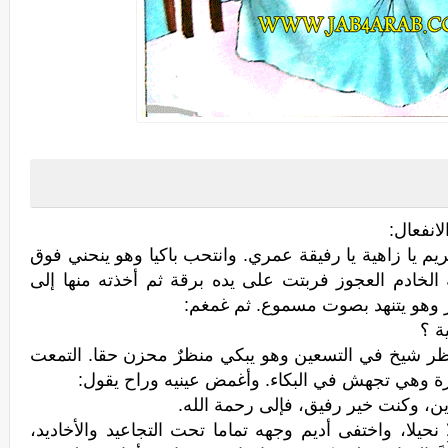
انفعال:
ريم يا زاهية يا رفيقة عمري. وانتحب باكيا وهو ينحني فوق
لخادم العجوز فربتت على يده برقة ثم أخذته منها إلى
 وهو يتنهد بصوت مسموع. ثم غمغم:
ية ؟
نظر شيخ في التسعين وهو يبكي منظرٌ محزن حقا. التمعت
جرة وهي تجهش في البكاء. وأغمض عينيه وراح يقول:
ن، وكنت خير رفيق، فإلى رحمة الله.
حيلا، واختفى أديم وجهه تماما تحت التجاعيد والأخاديد،