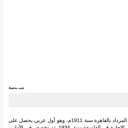
نجيب محفوظ
هو الروائي المصري الكبير نجيب محفوظ، المزداد بالقاهرة سنة 1911م، وهو أول عربي يحصل على
جائزة نوبل للآداب سنة 1988م، حصل على الإجازة في الفلسفة سنة 1934، ثم تخصص في الآداب،