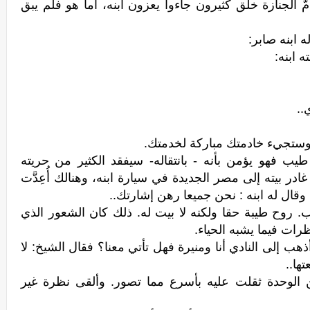
 الجنازة خلق كثيرون جاءوا يعزون ابنه، أما هو فلم يبق
 ابنه صابر:
 ابنه:
..
، وستجيء خادمتك مباركة لخدمتك.
ب فهو يؤمن بأنه - بانتقاله- سيفقد الكثير من حريته
در بيته إلى مصر الجديدة في سيارة ابنه، وهنالك أُعِدَّت
وقال له ابنه : نحن جميعا رهن إشارتك..
 روح طيبة حقا ولكنه لا بيت له. ذلك كان الشعور الذي
رات فيما يشبه الحياء.
ب إلى النادي أنا ومنيرة فهل تأتي معنا؟ فقال الشيخ: لا
ها..
 الوحدة ثقلت عليه بأسرع مما تصور. وألقى نظرة غير