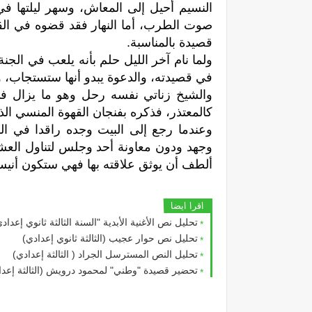
النسيم أحيل إلى المعاش، وسهر ليلتها 
صوت الطرب، أما النهار فقد قضوه في القن
قصيدة بالمناسبة.
ولما نام آخر الليل حلم بأنه يلعب في الجنة
في قصيدته، والدعوة يبدو أنها ستستجاب، ول
والشيخ زناتي نفسه رحل وهو ما يزال في ا
كالمعتذر، فذكره بفنجان القهوة المنسي ال
وعندما رجع إلى البيت وجده راقدا في ا
وجهد ودون معاونة أحد وجلس لتناول العشا
ألطف أن يوثق علاقته بها فهي ستكون أنيس
اقرا ايضا
تحليل نص الأغنية الأبدية "السنة الثالثة ثانوي إعداد
تحليل نص حوار عجيب (الثالثة ثانوي إعدادي)
تحليل النص المسترسل الجراد ( الثالثة إعدادي)
تحضير قصيدة "وطني" لمحمود درويش (الثالثة إعدا