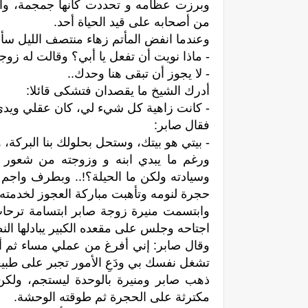
وبرزت عظامه و تحددت كأنها جمجمة، وأَمَّ
من أصحابه على قيد الحياة أحد.
وعندما انفض المأتم زهاء منتصف الليل سأله
- ماذا نويت أن تفعل يا أبي؟ وقالت له زوجته
- لا يجوز أن تبقى هنا وحدك..
أدرك الشيخ ما يقصدان فتشكی قائلا:
- كانت زاهية كل شيء لي، كان عقلي ويدي
فقال صابر:
- بيتي هو بيتك، وستحل بحلولك بنا البركة
ورغم ما يبدي ابنه و وزوجته من شعور طي
وسيادته ولكن ما الحيلة؟!.. وبطرف واجم غا
حجرة لنومه وتأهبت مباركة العجوز لخدمته 
وابتسمت منيرة زوجة صابر ابتسامة ترحاب.
اجتاحه وجلس على مقعده الكبير يبادلها النظ
وقال صابر: إني أفرغ من عملي مساء ثم أذه
تشغل نفسك بي ودَعِ الأمور تجبر على طبيعت
ذهب صابر ومنيرة بالوحدة ليستجم، ولكن
مكترثة على الحجرة ثم طوقته الوحشة.