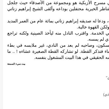
في مسرح الأزبكية هو ومجموعة من الأصدقاء حيث جلجل
اطر الخيرية محتفلين بوداعه وألقى الشيخ إبراهيم زناتي
، ودعا له صديقه إبراهيم زناتي بمائة عام من العمر المديد
كن القهوة خالية.
لخدمة. واقترب النادل منه ليأخذ الصينية ولكنه تراجع
ذي لم يمسه.
لسكون، وصاحبه لم بعد من النادي، غير ملابسه في بطء
ء فتذكر القطة. لو تشاركه القطة الصغيرة عشاءه ! .. ما
ه الحقيقي في هذا البيت المشغول بنفسه.
بيت سيء السمعة
ي"
دي)