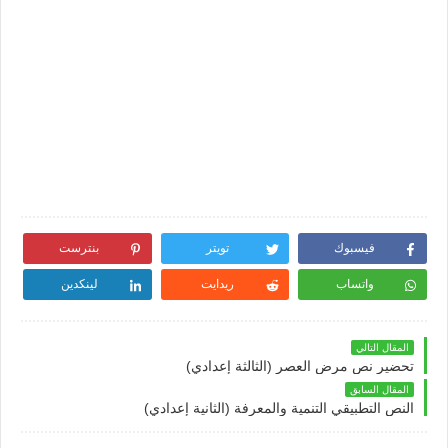
فيسبوك
تويتر
بنترست
واتساب
ريدايت
لينكدين
المقال التالي
تحضير نص مرض العصر (الثالثة إعدادي)
المقال السابق
النص التطبيقي التنمية والمعرفة (الثانية إعدادي)