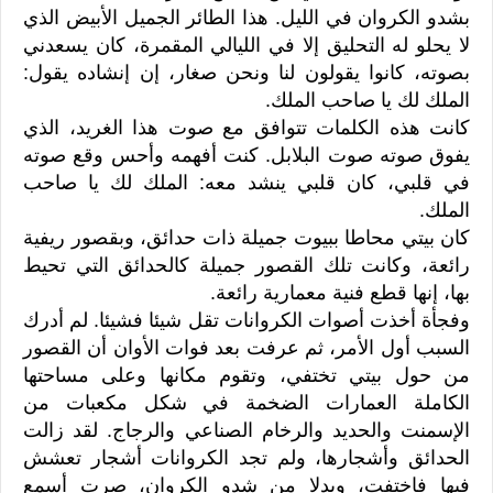
بشدو الكروان في الليل. هذا الطائر الجميل الأبيض الذي
لا يحلو له التحليق إلا في الليالي المقمرة، كان يسعدني
بصوته، كانوا يقولون لنا ونحن صغار، إن إنشاده يقول:
الملك لك يا صاحب الملك.
كانت هذه الكلمات تتوافق مع صوت هذا الغريد، الذي
يفوق صوته صوت البلابل. كنت أفهمه وأحس وقع صوته
في قلبي، كان قلبي ينشد معه: الملك لك يا صاحب
الملك.
كان بيتي محاطا ببيوت جميلة ذات حدائق، وبقصور ريفية
رائعة، وكانت تلك القصور جميلة كالحدائق التي تحيط
بها، إنها قطع فنية معمارية رائعة.
وفجأة أخذت أصوات الكروانات تقل شيئا فشيئا. لم أدرك
السبب أول الأمر، ثم عرفت بعد فوات الأوان أن القصور
من حول بيتي تختفي، وتقوم مكانها وعلى مساحتها
الكاملة العمارات الضخمة في شكل مكعبات من
الإسمنت والحديد والرخام الصناعي والرجاج. لقد زالت
الحدائق وأشجارها، ولم تجد الكروانات أشجار تعشش
فيها فاختفت، وبدلا من شدو الكروان، صرت أسمع