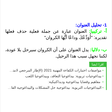
1- تحليل العنوان:
أ- تركيبيا:
العنوان عبارة عن جملة فعلية حذف فعلها
تقديره: "أُوَدِّعُكَ وداعًا أيُّهَا الكروان"
ب- دلاليا:
يدل العنوان على أن الكروان سيرحل بلا عودة،
لكننا نجهل سبب هذا الرحيل.
اقرا ايضا
مواصفات اختبارات الكفاءة المهنية 2021 (الإطار المرجعي لامتحان الكفاءة المهنية 2021) جميع المواد
بيداغوجيات تربوية: بيداغوجيا التعاقد، وبيداغوجيا اللعب
مفاهیم وقضايا بيداغوجية وديداكتيكية:
البيداغوجيات التربوية: بيداغوجية حل المشكلات والبيداغوجية الفارقية.