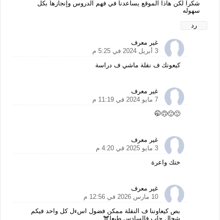
شكرا لكن هاذا الموقع يساعدنا في فهم الدروس وإنجازها بكل
سهوله
رد
غير معرف
3 أبريل 2024 في 5:25 م
كيعونك ف نقلة ماشي ف دراسة
غير معرف
7 مايو 2024 في 11:19 م
🙂🙂🙃🤭
غير معرف
3 مايو 2025 في 4:20 م
ختك واعرة
غير معرف
10 مارس 2026 في 12:56 م
بص كيعاوننا ف النقلة ممكن فضول اسءل كل واحد فيكم
شحال جاب فالسادس طبعا🫎