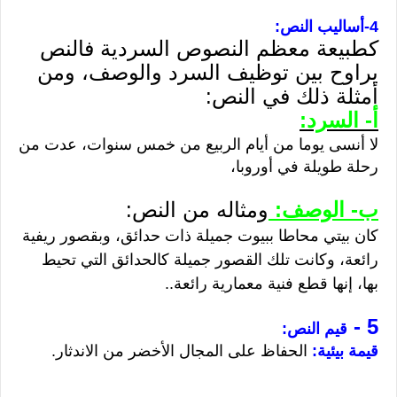
4-أساليب النص:
كطبيعة معظم النصوص السردية فالنص
يراوح بين توظيف السرد والوصف، ومن
أمثلة ذلك في النص:
أ- السرد:
لا أنسى يوما من أيام الربيع من خمس سنوات، عدت من
رحلة طويلة في أوروبا،
ب- الوصف:
ومثاله من النص:
كان بيتي محاطا ببيوت جميلة ذات حدائق، وبقصور ريفية
رائعة، وكانت تلك القصور جميلة كالحدائق التي تحيط
بها، إنها قطع فنية معمارية رائعة..
5 -
قيم النص:
قيمة بيئية:
الحفاظ على المجال الأخضر من الاندثار.