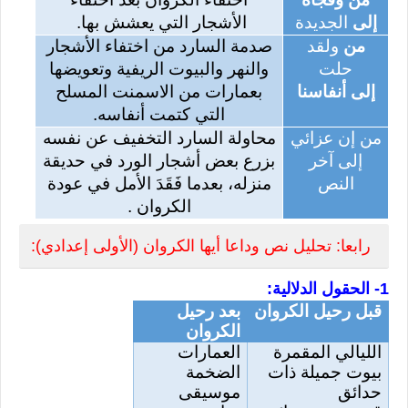
إلى
الجديدة
الأشجار التي يعشش بها.
من
ولقد
صدمة السارد من اختفاء الأشجار
حلت
والنهر والبيوت الريفية وتعويضها
إلى أنفاسنا
بعمارات من الاسمنت المسلح
التي كتمت أنفاسه.
من إن عزائي
محاولة السارد التخفيف عن نفسه
إلى آخر
بزرع بعض أشجار الورد في حديقة
النص
منزله، بعدما فَقَدَ الأمل في عودة
الكروان .
رابعا: تحليل نص وداعا أيها الكروان (الأولى إعدادي):
1- الحقول الدلالية:
قبل رحيل الكروان
بعد رحيل
الكروان
الليالي المقمرة
العمارات
بيوت جميلة ذات
الضخمة
حدائق
موسيقى