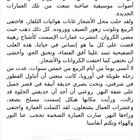
أصوات موسيقية صاخبة تنبعث من تلك العمارات
الجديدة.
ولقد حلت محل الأشجار غابات هوائيات التلفاز، فاختفى
الربيع وتلوثت زهور الصيف ووروده. كل ذلك ذهب حيث
مضى الكروان. انتشرت عمارات الإسمنت كأشباح رهيبة
قضت على كل ما هو إنساني في حياتنا، هذه العلب
الصفيحية تسد علينا أفق الفضاء، وتخنق الجو، وأخشى
أن نختفي كما اختفت الكروانات والأشجار.
لا أنسى يوما من أيام الربيع من خمس سنوات، عدت من
رحلة طويلة في أوروبا، كانت متعتي أن أتناول الفطور
في شرفتي، وتحت بصري حديقة أنيقة في قصر جميل
على ضفة النهر. روعني أن أجد أن حديقتي الحلوة قد
زالت، ورأيت مكانها هيكل إسمنت مسلح يصعد،
وعشرات العمال يشتغلون، لقد اكتملت العمارة واختفى
وراءها النهر. صارت العمارة الضخمة تحجب عنا النور
والهواء وتكتم أنفاسنا.