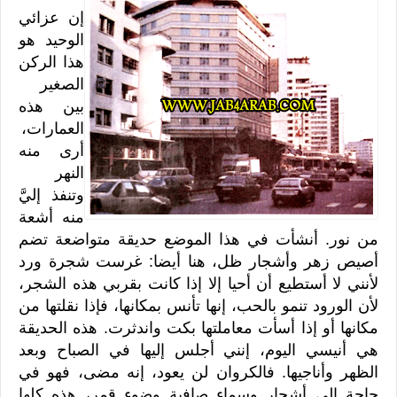
إن عزائي
الوحيد هو
هذا الركن
الصغير
بين هذه
العمارات،
أرى منه
النهر
وتنفذ إليَّ
منه أشعة
من نور. أنشأت في هذا الموضع حديقة متواضعة تضم
أصيص زهر وأشجار ظل، هنا أيضا: غرست شجرة ورد
لأنني لا أستطيع أن أحيا إلا إذا كانت بقربي هذه الشجر،
لأن الورود تنمو بالحب، إنها تأنس بمكانها، فإذا نقلتها من
مكانها أو إذا أسأت معاملتها بكت واندثرت. هذه الحديقة
هي أنيسي اليوم، إنني أجلس إليها في الصباح وبعد
الظهر وأناجيها. فالكروان لن يعود، إنه مضى، فهو في
حاجة إلى أشجار وسماء صافية وضوء قمر، هذه كلها