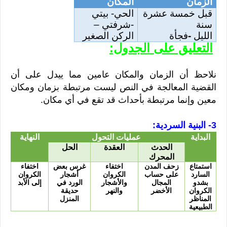
الزمان
المكان
قبل خمسة عشرة
الحي- بيتي
سنة
-شرفتي –
الليل
-
فجأة
الركن الصغير
التعليق على الجدول:
نلاحظ أن الزمان والمكان عامين مما ييدل على أن
القضية المعالجة في النص ليست مرتبطة بزمان ومكان
معين وإنما مرتبطة بأحداث قد تقع في أي مكان.
3- البنية السردية:
البداية
عمليات التحول
النهاية
الحدث
العقدة
الحل
المحرك
استمتاع
زحف المدن
اختفاء
غرس بعض
اختفاء
السارد
على حساب
الكروان
أشجار
الكروان
بشدو
المجال
والأشجار
الورد في
إلى الأبد
الكروان
الأخضر
والنهر
حديقة
المناظر
المنزل
الطبيعية