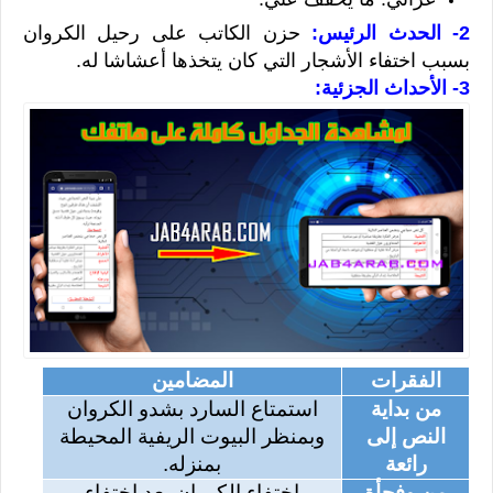
2- الحدث الرئيس:
حزن الكاتب على رحيل الكروان
بسبب اختفاء الأشجار التي كان يتخذها أعشاشا له.
3- الأحداث الجزئية:
الفقرات
المضامين
من بداية
استمتاع السارد بشدو الكروان
النص إلى
وبمنظر البيوت الريفية المحيطة
رائعة
بمنزله.
من وفجأة
اختفاء الكروان بعد اختفاء