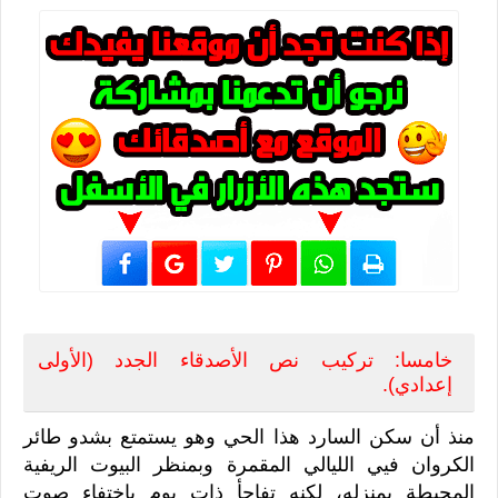
خامسا: تركيب نص الأصدقاء الجدد (الأولى
إعدادي).
منذ أن سكن السارد هذا الحي وهو يستمتع بشدو طائر
الكروان فيي الليالي المقمرة وبمنظر البيوت الريفية
المحيطة بمنزله، لكنه تفاجأ ذات يوم باختفاء صوت