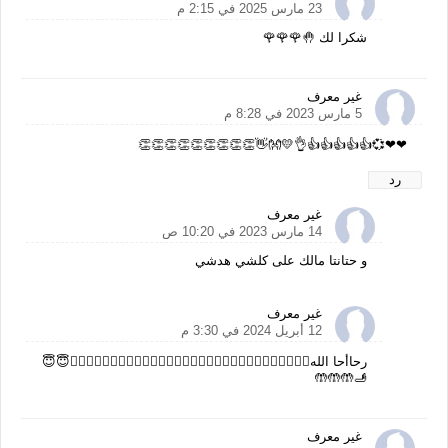
23 مارس 2025 في 2:15 م
شكرا لك 🤚🌹🌹🌹
غير معرف
5 مارس 2023 في 8:28 م
❤❤💞👍👍👍👍👍👌💛👐👋👏👏👏👏👏👏👏👏👏
رد
غير معرف
14 مارس 2023 في 10:20 ص
و حتانتا مالك على كلشي هدشي
غير معرف
12 أبريل 2024 في 3:30 م
رحاأحا الله😮‍💨😮‍💨😮‍💨😮‍💨😮‍💨😮‍💨😮‍💨😮‍💨😮‍💨😮‍💨😮‍💨😮‍💨😮‍💨🤯🤧🤧🤧😇😇
🫸🤲🤲🤲
غير معرف