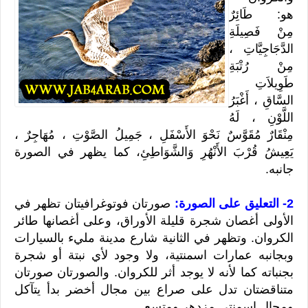
هو:
طَائِرٌ
مِنْ فَصِيلَةِ
الدَّجَاجِيَّاتِ ،
مِنْ رُتْبَةِ
طَوِيلاَتِ
السَّاقِ ، أَغْبَرُ
اللَّوْنِ ، لَهُ
مِنْقَارٌ مُقَوَّسٌ نَحْوَ الأَسْفَلِ ، جَمِيلُ الصَّوْتِ ، مُهَاجِرٌ ،
يَعِيشُ قُرْبَ الأَنْهُرِ وَالشَّوَاطِئِ، كما يظهر في الصورة
جانبه.
2- التعليق على الصورة:
صورتان فوتوغرافيتان تظهر في
الأولى أغصان شجرة قليلة الأوراق، وعلى أغصانها طائر
الكروان. وتظهر في الثانية شارع مدينة مليء بالسيارات
وبجانبه عمارات اسمنتية، ولا وجود لأي نبتة أو شجرة
بجنباته كما لأنه لا يوجد أثر للكروان. والصورتان صورتان
متناقضتان تدل على صراع بين مجال أخضر بدأ يتآكل
ومجال اسمنتي مزدهر ومتسع.