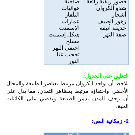
قصور ريفية رائعة
صاخبة
شدو الكروان
هوائيات
أشجار
التلفاز
زهور الصيف
عمارات
حديقة أنيقة
الإسمنت
ضفة النهر
هيكل إسمنت
مسلح
اختفى النهر
تحجب عنا
النور
التعليق على الجدول:
نلاحظ أن تواجد الكروان مرتبط بعناصر الطبيعة والمجال
الأخضر، واختفاؤه مرتبط بمظاهر التمدن، مما يدل على
أن زحف المدن يدمر الطبيعة ويقضي على الكائنات
الحية.
2- زمكانية النص: