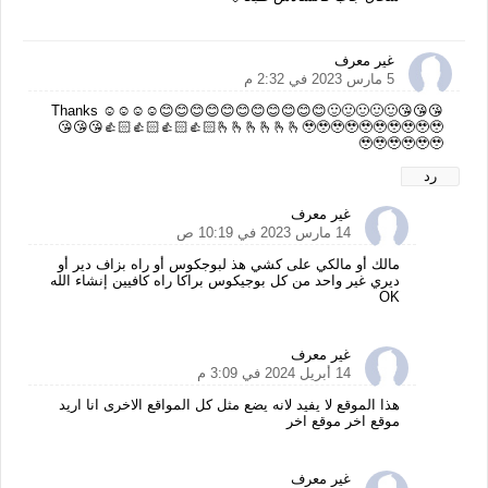
غير معرف
5 مارس 2023 في 2:32 م
Thanks ☺️☺️☺️☺️😊😊😊😊😊😊😊😊😊😊😊🙂🙂🙂🙂🙂😘😘😘
😘😘😘👍🏻👍🏻👍🏻👍🏻🫰🫰🫰🫰🫰🫰🥹🥹🥹🥹🥹🥹🥹🥹🥹🥹
🥹🥹🥹🥹🥹🥹
رد
غير معرف
14 مارس 2023 في 10:19 ص
مالك أو مالكي على كشي هذ لبوجكوس أو راه بزاف دير أو
ديري غير واحد من كل بوجيكوس براكا راه كافيين إنشاء الله
OK
غير معرف
14 أبريل 2024 في 3:09 م
هذا الموقع لا يفيد لانه يضع مثل كل المواقع الاخرى انا اريد
موقع اخر موقع اخر
غير معرف