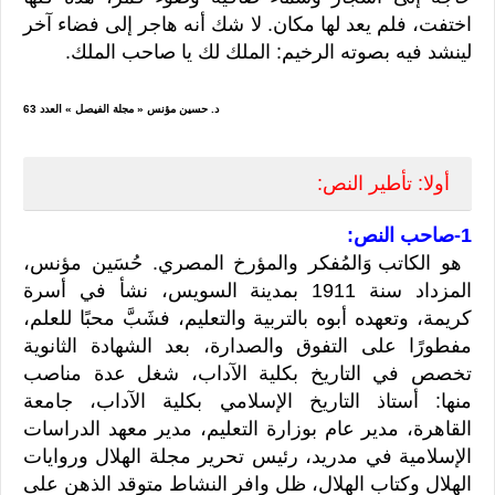
اختفت، فلم يعد لها مكان. لا شك أنه هاجر إلى فضاء آخر
لينشد فيه بصوته الرخيم: الملك لك يا صاحب الملك.
د. حسين مؤنس « مجلة الفيصل » العدد 63
أولا: تأطير النص:
1-صاحب النص:
هو الكاتب
وَالمُفكر والمؤرخ المصري. حُسَين مؤنس،
المزداد سنة 1911 بمدينة السويس، نشأ في أسرة
كريمة، وتعهده أبوه بالتربية والتعليم، فشَبَّ محبًا للعلم،
مفطورًا على التفوق والصدارة، بعد الشهادة الثانوية
تخصص في التاريخ بكلية الآداب، شغل عدة مناصب
منها:
أستاذ التاريخ الإسلامي بكلية الآداب، جامعة
القاهرة،
مدير عام بوزارة التعليم،
مدير معهد الدراسات
الإسلامية في مدريد،
رئيس تحرير مجلة الهلال وروايات
الهلال وكتاب الهلال،
ظل وافر النشاط متوقد الذهن على