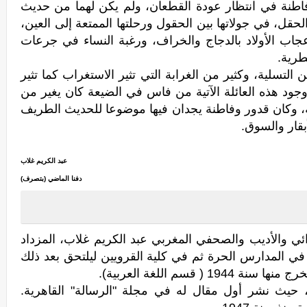
نة في انتظار عودة القطعان، ولم يكن لهما من حديث
لحقل، في جولاتها بين الحقول ورحلتها الممتعة إلى العين،
جاب الأولاد بالدجاج والخراف، ورغبة النساء في جرعات
طرية.
ن التسلية، وكثير من الغرابة التي تثير الاستغراب كما تثير
وجود هذه العائلة الآتية من فاس في الضيعة كان يغير من
فة، وكان قدور وفاطنة يجدان فيها موضوعا للحديث الطريف
قار والسوق.
عبد الكريم غلاب
دفنا الماضي (بتصرف)
ئي والأديب والصحفي المغربي عبد الكريم غلاب، المزداد
الأول في المدارس الحرة ثم في كلية القرويين ليلتحق بعد ذلك
دأ ينشر محاولاته في الكتابة عام 1936، حيث نشر أول مقال له في مجلة "الرسالة" القاهرية.