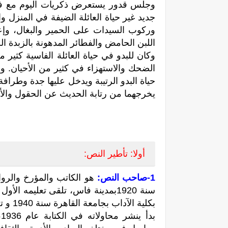
وجلس قدور يستعرض ذكريات اليوم مع فاط
جديد غير حياة العائلة الضيفة في المنزل وا
وركوب السيدات على الحمير والبغال، وإع
اللبن الحامض والفطائر المدهونة بالزبدة ال
وكان للبدو في حياة العائلة الفاسية كثير م
الضحك والاستهزاء في كثير من الأحيان. و
حياة البدو الرتيبة ويدخل عليها جدة وطرا
يخرجهما من رتابة الحديث عن الحقول والأب
أولا: تأطير النص:
1-صاحب النص:
هو الكا
تب والمؤرخ والروا
سنة 1920بمدينة فاس، تلقى تعليمه 
بكلية الآداب بجامعة القاهرة سنة 1940 و تخرج منها سنة 1944 ( قسم اللغة العربية).
ب