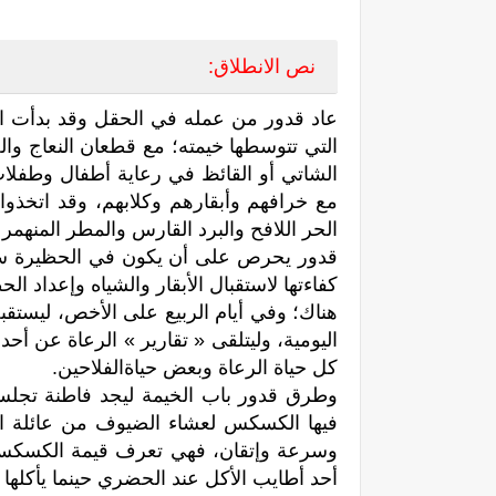
نص الانطلاق:
عاد قدور من عمله في الحقل وقد بدأت 
التي تتوسطها خيمته؛ مع قطعان النعاج وال
الشاتي أو القائظ في رعاية أطفال وطفلا
مع خرافهم وأبقارهم وكلابهم، وقد اتخذوا م
الحر اللافح والبرد القارس والمطر المنهم
قدور يحرص على أن يكون في الحظيرة ساع
كفاءتها لاستقبال الأبقار والشياه وإعداد ا
هناك؛ وفي أيام الربيع على الأخص، ليستقب
اليومية، وليتلقى « تقارير » الرعاة عن أحد
كل حياة الرعاة وبعض حياةالفلاحين.
وطرق قدور باب الخيمة ليجد فاطنة تجلس 
فيها الكسكس لعشاء الضيوف من عائلة ا
وسرعة وإتقان، فهي تعرف قيمة الكسكس ال
أحد أطايب الأكل عند الحضري حينما يأكلها 