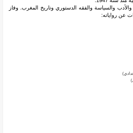
نذ سنة 1947.
فاز
ت عن رواياته:
عدادي)
)