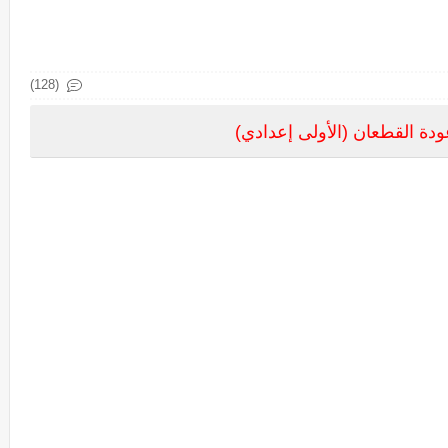
(128)
ة القطعان (الأولى إعدادي)