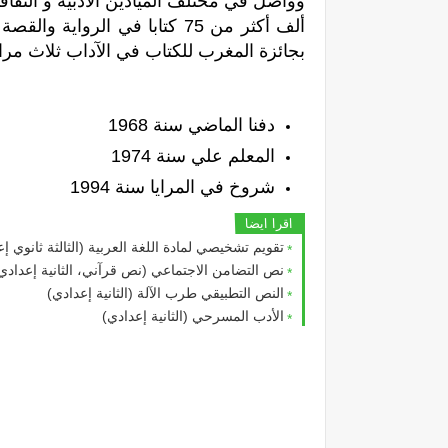
وواصل في مختلف الميادين الأدبية و الثقافية م
ألف أكثر من 75 كتابا في الرواية والقصة والأدب والسياسة والفقه الدستوري وتاريخ المغرب. و
بجائزة المغرب للكتاب في الآداب ثلاث مرا
دفنا الماضي سنة 1968
المعلم علي سنة 1974
شروخ في المرايا سنة 1994
اقرا ايضا
تقويم تشخيصي لمادة اللغة العربية (الثالثة ثانوي إ
نص التضامن الاجتماعي (نص قرآني، الثانية إعدادي
النص التطبيقي طرب الآلة (الثانية إعدادي)
الأدب المسرحي (الثانية إعدادي)