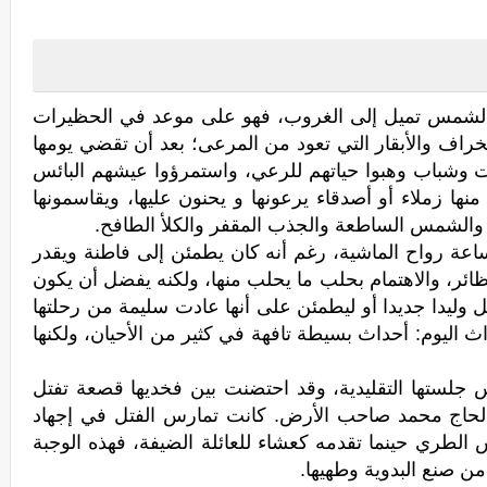
الشمس تميل إلى الغروب، فهو على موعد في الحظيرات
خراف والأبقار التي تعود من المرعى؛ بعد أن تقضي يومها
ت وشباب وهبوا حياتهم للرعي، واستمرؤوا عيشهم البائس
نها زملاء أو أصدقاء يرعونها و يحنون عليها، ويقاسمونها
ر والشمس الساطعة والجذب المقفر والكلأ الطافح.
ة رواح الماشية، رغم أنه كان يطمئن إلى فاطنة ويقدر
لحظائر، والاهتمام بحلب ما يحلب منها، ولكنه يفضل أن يكون
ل وليدا جديدا أو ليطمئن على أنها عادت سليمة من رحلتها
اث اليوم: أحداث بسيطة تافهة في كثير من الأحيان، ولكنها
جلستها التقليدية، وقد احتضنت بين فخديها قصعة تفتل
لحاج محمد صاحب الأرض. كانت تمارس الفتل في إجهاد
طري حينما تقدمه کعشاء للعائلة الضيفة، فهذه الوجبة
من صنع البدوية وطهيها.