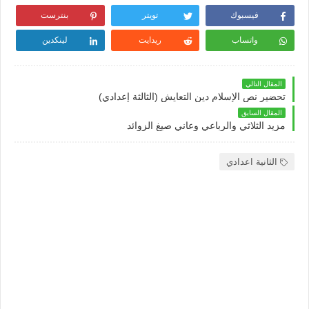
فيسبوك
تويتر
بنترست
واتساب
ريدايت
لينكدين
المقال التالي
تحضير نص الإسلام دين التعايش (الثالثة إعدادي)
المقال السابق
مزيد الثلاثي والرباعي وعاني صيغ الزوائد
الثانية اعدادي