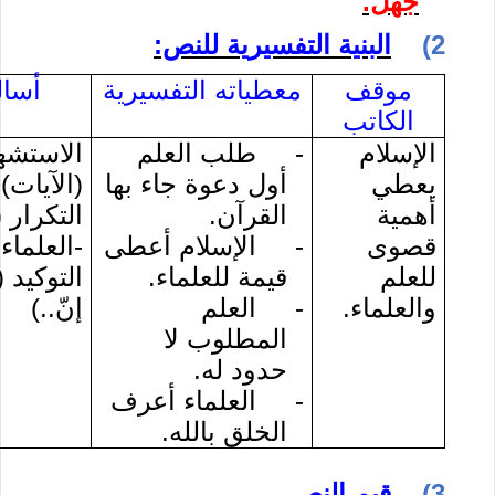
جهل.
2)
البنية التفسيرية للنص:
موقف
معطياته التفسيرية
أسال
الكاتب
الإسلام
-
طلب العلم
الاستشه
يعطي
أول دعوة جاء بها
(الآيات)
أهمية
القرآن.
التكرار 
قصوى
-
الإسلام أعطى
-العلماء.
للعلم
قيمة للعلماء.
التوكيد 
والعلماء.
-
العلم
إنّ..)
المطلوب لا
حدود له.
-
العلماء أعرف
الخلق بالله.
3)
قيم النص