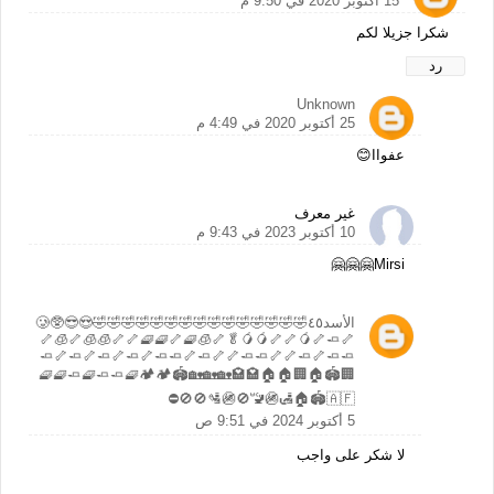
15 أكتوبر 2020 في 9:50 م
شكرا جزيلا لكم
رد
Unknown
25 أكتوبر 2020 في 4:49 م
عفواا😊
غير معرف
10 أكتوبر 2023 في 9:43 م
Mirsi🤗🤗🤗
الأسد٤٥🤣🤣🤣🤣🤣🤣🤣🤣🤣🤣🤣🤣🤣🤣🤣😍😎🥲🥸
🦴🧊🦴🧊🧊🦴🦴🧇🧇🦴🧇🧊🦴🥬🥭🥭🦴🦴🥭🦴🧈🦴
🧈🦴🧈🦴🧈🦴🧈🦴🧈🧈🦴🧈🦴🦴🧈🧈🦴🦴🧈🦴🧈🧈
🧇🧇🧈🧇🧈🧈🧇🏕🏕🏟🏡🏡🏡🏩🏩🏠🏠🏢🏠🏟🏢
🏠🏟🇦🇫🛃🚳🚾🚫🚳🛂🚫🚫⛔
5 أكتوبر 2024 في 9:51 ص
لا شكر على واجب