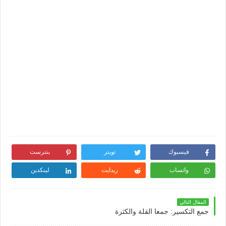
فيسبوك
تويتر
بنترست
واتساب
ريدايت
لينكدين
المقال التالي
جمع التكسير: جمعا القلة والكثرة