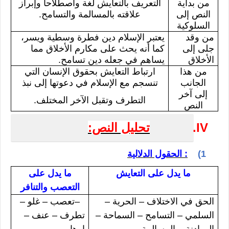
من بداية
التعريف بالتعايش لغة واصطلاحا وإبراز
النص إلى
علاقته بالمسالمة والتسامح.
السلوكية
من وقد
يعتبر الإسلام دين فطرة وسطية ويسر،
جلى إلى
كما أنه يحث على مكارم الأخلاق مما
الأخلاق
يساهم في جعله دين تسامح.
من هذا
ارتباط التعايش بحقوق الإنسان التي
الجانب
تنسجم مع الإسلام في دعوتها إلى نبذ
إلى آخر
التطرف وتقبل الآخر المختلف.
النص
IV.
تحليل النص:
1)
الحقول الدلالية :
ما يدل على التعايش
ما يدل على
التعصب والتنافر
الحق في الاختلاف – الحرية –
–
تعصب – غلو –
السلمي – التسامح – السماحة –
تطرف – عنف –
المهادنة – المسالمة
إرهاب