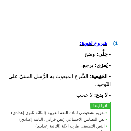
1)
ش
روح لغوية:
- جلَّى:
وضح
- يُعزى:
يرجع.
- الحَنِيفية
: الشَّرع المبعوث به الرُّسل المبنيّ على
التّوحيد.
-
لا بدع:
لا عجب
اقرا ايضا
تقويم تشخيصي لمادة اللغة العربية (الثالثة ثانوي إعدادي)
نص التضامن الاجتماعي (نص قرآني، الثانية إعدادي)
النص التطبيقي طرب الآلة (الثانية إعدادي)