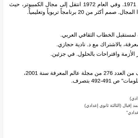
1967 والدكتوراه في هندسة الطيران عام 1971. وفي العام 1972 انتقل إلى مجال الكمبيوتر، حيث
ن 20 برنامجاً تربوياً وتعليمياً.
ة لمستقبل الخطاب الثقافي العربي.
عرفة، بالاشتراك مع د. نادية حجازي.
الأزمة واقتراحات بالحلول. في جزئين.
نص "الفنون وتكنولوجيا المعلومات" مقتطف من العدد 276 من مجلة عالم المعرفة سنة 2001،
علومات
" ص 491-492 بتصرف.
ادي)
قبال (الثالثة ثانوي إعدادي)
عدادي"