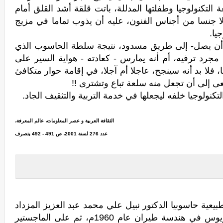
التكنولوجيا وطفلتها المدللة، باتت قلقة أشد القلق أمام
 إلا جنسا من أجناس الفنون، عليه أن يذوب تماما في مزيج
يا.
د أن يصل- إلى طريق مسدود، نتيجة سلطة الحاسوب الذي
 مجرد ترفيه، أم أنه يمارس - كعادته - هواية السير على
قا، فلا بد أنه سينجح، عاجلا أم آجلا، في إقامة حوار متكافئ
عى إلى أن تجعل منه سلعة تباع وتشترى !!
تكنولوجيا خلفه ليجعلها في خدمة التربية والتثقيف الجاد.
الثقافة العربية و عصر المعلومات، عالم المعرفة،
عدد 276 لسنة 2001، ص 491 - 492 بتصرف
عية حاسوبيا الدكتور نبيل علي محمد عبد العزيز المزداد
حصل على البكالوريوس في هندسة طيران عام 1960م، ثم على الماجستير