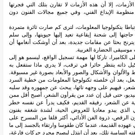
زمات، إلا أن هذه الأزمات لا تقارن بتلك التي فجرتها
منظومة الإبداع الفني، وفي جميع مجالات الفنون دون
تباطا بتكنولوجيا المعلومات، لترى كم صارت ثائرة متمردة
جتها إلى شحنة إيقاعية تعيد إليها حيويتها، وإلى سلم
ترنح بحثا عن مقامات جديدة، بعد أن أوشكت أنغامها أن
 موسيقى الحضارة الغربية.
 الكاميرا، تاركا لها مهمة تسجيل الواقع، ليسمو هو إلى
شكيل ذاته ينتظر حائرا في ترقب، لا يدري ماذا ستفعل به
ط والألوان والأشكال والصور والأبعاد بصورة غير مسبوقة.
يفعل، بعد أن خلصته تكنولوجيا المعلومات من خطية السرد
الشعر، فيهيم على وجهه تائها، يبحث عن جمهوره وقد سلبه
فيديو، حتى قيل إن عدد من يقرأون الشعر، أصبح أقل ممن
ة عن الشعر، رفيقه القديم، فكيف يدرأ عن نفسه خطر
الذي يبدو معاديا للعروض الحية، لشدة شغفه بفنون
كون الرقص، ذروة الفن الأدائي، أكثر قلقا من المسرح على
عهوده القديمة، عندما كان طقوسا وارتقاء بالجسد إلى ما
 السامية تلك، بعد أن ابتذل ليصبح مجرد حركات فارغة،