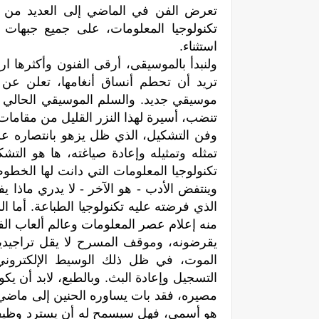
تعرض الفن في الماضي إلى العديد من الأ
تكنولوجيا المعلومات، على جميع جبهات 
استثناء.
ولنبدأ بالموسيقى، أرقى الفنون وأكثرها ار
تريد أن تحطم أنساق أنغامها، تعلن عن حا
موسیقي جدید. والسلم الموسيقي الحالي ي
تنضب، أسيرة لهذا النزر القليل من مقامات
وفن التشكيل، الذي ظل يزهو بانتصاره على
تمثله وتمثيله وإعادة صياغته، ها هو الت
تكنولوجيا المعلومات التي دانت لها الخطو
وينتفض الأدب - هو الآخر - لا يدري ماذا 
الذي فرضته عليه تكنولوجيا الطباعة. أما 
منه إعلام عصر المعلومات وعالم ألعاب ال
يقرضونه، وموقف المسرح لا يقل تراجيدي
الموت، في ظل ذلك الوسيط الإلكتروني 
التسجيل وإعادة البث. وبالطبع، لابد أن ي
مصيره، فقد بات يساوره الحنين إلى ماضي 
هو أسمى، فهل سيسمح له أن يسترد وظيفته