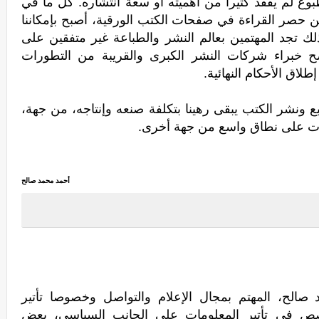
طبوع لم يفقد كثيرا من أهميته أو سعة انتشاره. كل ما في
 من حصر القراءة في صفحات الكتب الورقية، أصبح بإمكاننا
ك تجد المهتمين بعالم النشر والطباعة غير متفقين على
صح خبراء شركات النشر الكبرى والقريبة من التطورات
طلاق الأحكام النهائية.
بع ونشر الكتب يبقى رهينا بتكلفة صنعه وإنتاجه، من جهة،
ميات على نطاق واسع من جهة أخرى.
أحمد محمد صالح
الح، المهتم بمجال الإعلام والتواصل وخصوصا تأتير
خصص في تأتير المعلومات على الجانب السياسي، بعض