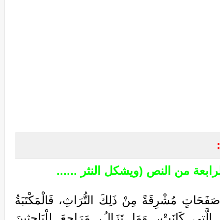
ابعة من النص (ويشكل النثر ......
ا صَفَحَاتٍ مُشْرِقَةً مِنْ ذَلِكَ التُّرَاثِ، فَالْمَكْتَبَةُ
بِ الَّتِي كَانَتْ، وَمَا تَزَالُ، مَرَاجِعَ لِلْبَاحِثِينَ