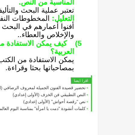
المناسبة من النص.
تعتبر عملية البحث والتألي
التعليل:
المخطوطات النفيس
أفنوا أعمارهم في البحث و
والإخلاص والعطاء..
5)
كيف يمكن الاستفادة من 
العربية؟
يمكن الاستفادة من الكتب و
بمصاحباتها بحثا وقراءة.
اقرا ايضا
تحضير قصيدة الفنون الجميلة لمعروف الرصافي (الأ
النص التطبيقي فن الخزف (الأولى إعدادي)
نص "رقصة أحواش" (الأولى إعدادي)
كلمات أنشودة "دمت يا امرأة" بمناسبة اليوم العالم