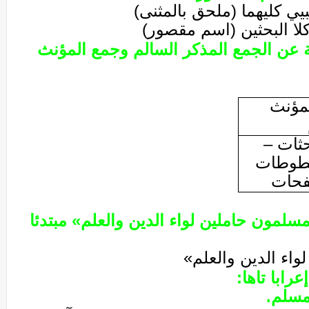
بيي كليهما (ملحق بالمثنى)
ا البحثين (اسم مقصور)
 عن الجمع المذكر السالم وجمع المؤنث
مؤنث
حثات –
طوطات
حات
مسلمون حاملين لواء الدين والعلم» مبتدئا
اء الدين والعلم»
عرابا تاها:
مسلم.