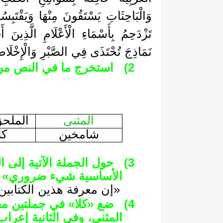
وَالْبَاحِثَاتِ يَسْتَقُونَ مِنْهَا وَيَقْتَبِ
تَزْدَحِمُ بِأَسْمَاءِ الْأَعْلَامِ الَّذِينَ 
نَمَاذِجَ تُحْتَذَى فِي الصَّبْرِ وَالْإِخْلَا
2)
استخرج ما في النص من 
المثنى
الملحق
شامخين
كل
3)
حول الجملة الآتية إلى 
الأساسية شيء ضروري»
«إن معرفة هذين الكتابي
4)
ضع «كلا» في جملتين مف
المثنى، وفي الثانية إعرا