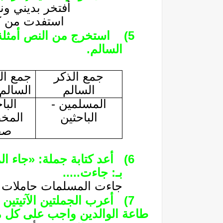
أفتخر بديني ون
استفدت من كل
5)
استخرج من النص أمثلة
السالم.
جمع الذكر
جمع ال
السالم
السالم
المسلمين -
البا
الباحثين
المخ
صف
6)
أعد كتابة جملة: «جاء ال
بـ: جاءت.....
جاءت المسلمات حاملات لو
7)
أعرب الجملتين الآتيتين إ
طاعة الوالدين واجب على كل 