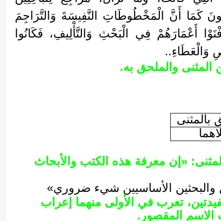
سُونَ كَمَا أَنَّ الْمَخْطُوطَاتِ النَّفِيسَةَ وَالتَّرَاجِمَ
أَفْنَوْا أَعْمَارَهُمْ فِي الْبَحْثِ وَالتَّأْلِيفِ، فَكَانُوا
صِ وَالْعَطَاءِ..
المثنى والملحق به.
 بالمثنى
اهما
المثنى: «إن معرفة هذه الكتب والأبحاث
ن والبحثين الأساسيين شيء ضروري»
يدتين، تعرب في الأولى منهما إعراب
ب الاسم المقصور.