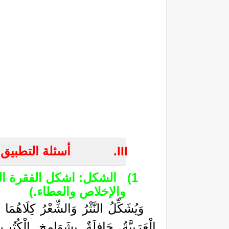
III.
أسئلة التطبيق:
1)
الشكل: اشكل الفقرة الر
والإخلاص والعطاء.)
وَيُشَكِّلُ النَّثْرُ وَالشِّعْرُ كِلَاهُمَ
الْعَرَبِيَّةُ حَافِلَةٌ بِشَوَامِخِ الْكُتُ