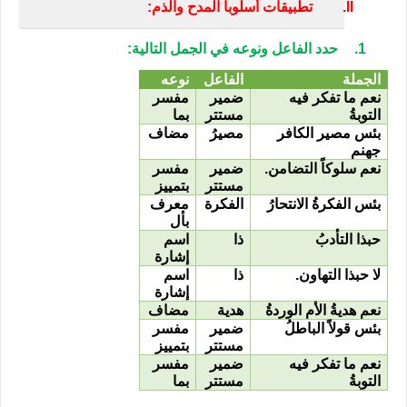
II.
تطبيقات أسلوبا المدح والذم:
1.
حدد الفاعل ونوعه في الجمل التالية:
الجملة
الفاعل
نوعه
نعم ما تفكر فيه
ضمير
مفسر
التوبةُ
مستتر
بما
بئس مصير الكافر
مصيرُ
مضاف
جهنم
نعم سلوكاً التضامن.
ضمير
مفسر
مستتر
بتمييز
بئس الفكرةُ الانتحارُ
الفكرة
معرف
بأل
حبذا التأدبُ
ذا
اسم
إشارة
لا حبذا التهاون.
ذا
اسم
إشارة
نعم هديةُ الأم الوردةُ
هدية
مضاف
بئس قولاً الباطلُ
ضمير
مفسر
مستتر
بتمييز
نعم ما تفكر فيه
ضمير
مفسر
التوبةُ
مستتر
بما