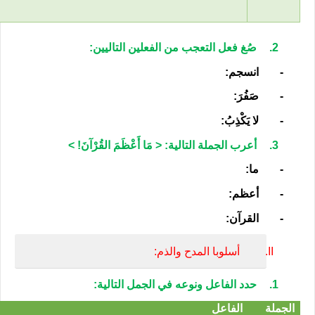
2.
صُغ فعل التعجب من الفعلين التاليين:
-
انسجم:
-
صَفُرَ:
-
لا يَكْذِبُ:
3.
أعرب الجملة التالية: < مَا أَعْظَمَ القُرْآنَ
!
>
-
ما:
-
أعظم:
-
القرآن:
II.
أسلوبا المدح والذم:
1.
حدد الفاعل ونوعه في الجمل التالية:
الجملة
الفاعل