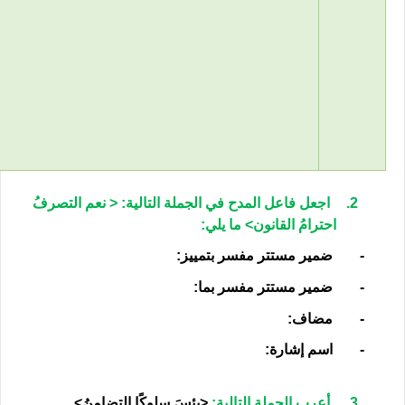
2.
اجعل فاعل المدح في الجملة التالية: < نعم التصرفُ
احترامُ القانون> ما يلي:
-
ضمير مستتر مفسر بتمييز:
-
ضمير مستتر مفسر بما:
-
مضاف:
-
اسم إشارة:
3.
أعرب الجملة التالية:
<بئسَ سلوكًا التضامنُ>