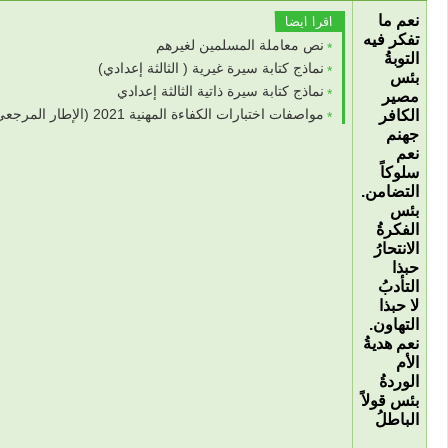
نعم ما
اقرا ايضا
تفكر فيه
نص معاملة المسلمين لغيرهم
التوبةُ
نماذج كتابة سيرة غيرية ( الثالثة إعدادي)
بئس
نماذج كتابة سيرة ذاتية الثالثة إعدادي
مصير
مواصفات اختبارات الكفاءة المهنية 2021 (الإطار المرجعي لامتحان الكفاءة المهنية 2021) جميع المواد
الكافر
جهنم
نعم
سلوكاً
التضامن.
بئس
الفكرةُ
الانتحارُ
حبذا
التأدبُ
لا حبذا
التهاون.
نعم هديةُ
الأم
الوردةُ
بئس قولاً
الباطلُ