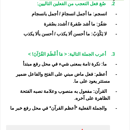
2.
صُغ فعل التعجب من الفعلين التاليين:
-
انسجم: ما أجمل انسجامَ / أجمل بانسجام
-
صَفُرَ: ما أشد صُفرةَ / أشدد بصُفرة
-
لا يَكْذِبُ: ما أحسن ألا يكذب / أحسن بألا يكذب
3.
أعرب الجملة التالية: < مَا أَعْظَمَ القُرْآنَ
!
>
-
ما: نكرة تامة بمعنى شيء في محل رفع مبتدأ
-
أعظم: فعل ماض مبني على الفتح والفاعل ضمير
مستتر يعود على ما.
-
القرآن: مفعول به منصوب وعلامة نصبه الفتحة
الظاهرة على آخره.
-
والجملة الفعلية *أعظم القرآن* في محل رفع خبر ما