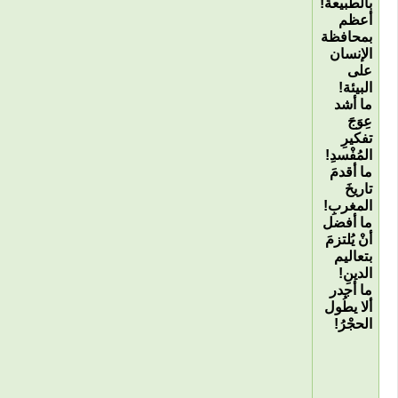
بالطبيعة
!
أعظم
بمحافظة
الإنسان
على
البيئة
!
ما أشد
عِوَجَ
تفكيرِ
المُفْسدِ
!
ما أقدمَ
تاريخَ
المغربِ
!
ما أفضل
أنْ يُلتزمَ
بتعاليم
الدينِ
!
ما أجدر
ألا يطُول
الحجْرُ
!